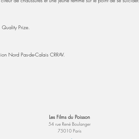
it cireur de chaussures et une jeune femme sur le point de se suicider
 Quality Prize.
gion Nord Pas-de-Calais CRRAV.
Les Films du Poisson
54 rue René Boulanger
75010 Paris