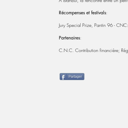
A Istanbul, la rencontre entre un pet
:
Récompenses et festivals
Jury Special Prize, Pantin 96 - CNC:
:
Partenaires
C.N.C. Contribution financière; Ré
Partager