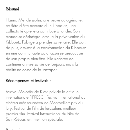
Résumé
:
Hanna Mendelssohn, une veuve octogénaire,
est fière d'être membre d'un kibboutz, une
collectivité qu'elle a contribué à fonder. Son
monde se désintègre lorsque la privatisation du
Kibboutz l'oblige à prendre sa retraite. Elle doit,
de plus, assister à la transformation du Kibboutz
en une communauté où chacun se préoccupe
de son propre bien-être. Elle s'efforce de
continuer à vivre sa vie de toujours, mais la
réalité ne cesse de la rattraper.
Récompenses et festivals
:
Festival Molodist de Kiev: prix de la critique
internationale FIPRESCI. Festival international du
cinéma méditerranéen de Montpellier: prix du
Jury. Festival du Film de Jérusalem: meilleur
premier film. Festival International du Film de
Saint-Sébastien: mention spéciale.