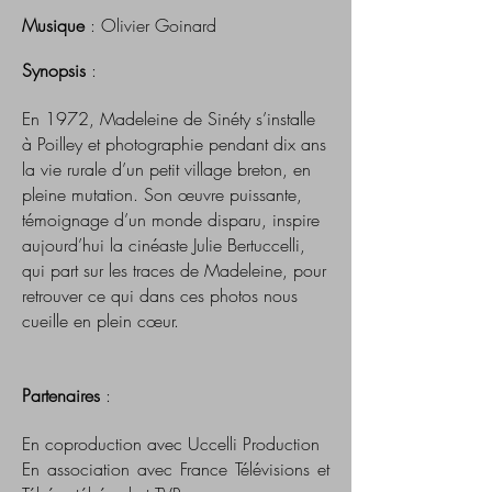
Musique
: Olivier Goinard
Synopsis
:
En 1972, Madeleine de Sinéty s’installe
à Poilley et photographie pendant dix ans
la vie rurale d’un petit village breton, en
pleine mutation. Son œuvre puissante,
témoignage d’un monde disparu, inspire
aujourd’hui la cinéaste Julie Bertuccelli,
qui part sur les traces de Madeleine, pour
retrouver ce qui dans ces photos nous
cueille en plein cœur.
Partenaires
:
En coproduction avec Uccelli Production
En association avec France Télévisions et