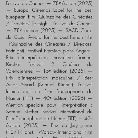
Festival de Cannes — 78ᵉ édition (2025)
— Europa Cinemas Label for the best
European film (Quinzaine des Cinéastes
/ Directors’ Fortnight). Festival de Cannes
— 78ᵉ édition (2025) — SACD Coup
de Cœur Award for the best French film
(Quinzaine des Cinéastes / Directors’
Fortnight). Festival Premiers plans Angers -
Prix d'interprétation masculine Samuel
Kircher Festival 2 Cinéma de
Valenciennes — 15ᵉ édition (2025) —
Prix d’interprétation masculine / Best
Actor Award (Samuel Kircher). Festival
International du Film Francophone de
Namur (FIFF) — 40ᵉ édition (2025) —
Mention spéciale pour l’interprétation :
Samuel Kircher. Festival International du
Film Francophone de Namur (FIFF) — 40ᵉ
édition (2025) — Prix du Jury Junior
(12/14 ans). Warsaw International Film