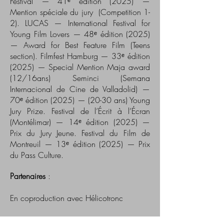
Festival — 41ᵉ édition (2025) —
Mention spéciale du jury (Competition 1-
2). LUCAS — International Festival for
Young Film Lovers — 48ᵉ édition (2025)
— Award for Best Feature Film (Teens
section). Filmfest Hamburg — 33ᵉ édition
(2025) — Special Mention Maja award
(12/16ans) Seminci (Semana
Internacional de Cine de Valladolid) —
70ᵉ édition (2025) — (20-30 ans) Young
Jury Prize. Festival de l’Écrit à l’Écran
(Montélimar) — 14ᵉ édition (2025) —
Prix du Jury Jeune. Festival du Film de
Montreuil — 13ᵉ édition (2025) — Prix
du Pass Culture.
Partenaires
:
En coproduction avec Hélicotronc
Avec le soutien de Canal+/Ciné+,