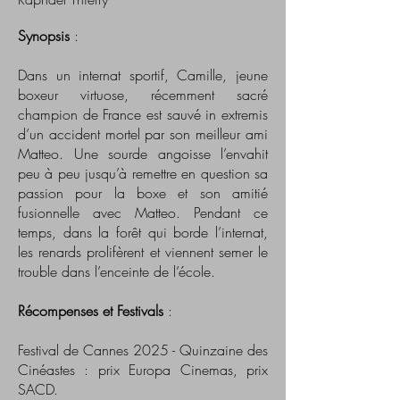
Synopsis
:
Dans un internat sportif, Camille, jeune
boxeur virtuose, récemment sacré
champion de France est sauvé in extremis
d’un accident mortel par son meilleur ami
Matteo. Une sourde angoisse l’envahit
peu à peu jusqu’à remettre en question sa
passion pour la boxe et son amitié
fusionnelle avec Matteo. Pendant ce
temps, dans la forêt qui borde l’internat,
les renards prolifèrent et viennent semer le
trouble dans l’enceinte de l’école.​​
Récompenses et Festivals
:
Festival de Cannes 2025 - Quinzaine des
Cinéastes : prix Europa Cinemas, prix
SACD.