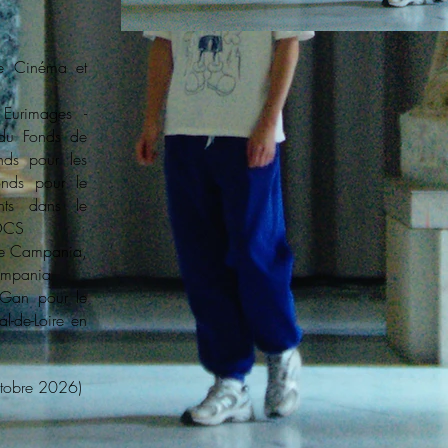
ce Cinéma et
Eurimages -
 du Fonds de
onds pour les
onds pour le
ents dans le
+OCS
one Campania,
ampania
 Gan pour le
l-de-Loire en
tobre 2026)