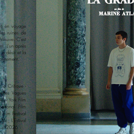
rt en voyage
les ruines de
 Vésuve. C’est
nt. L’un après
 le désir et la
plètement.
la Critique -
elles Vagues
ew York Film
ational Film
 Film Festival
26 ; L'Estival
euil 2026