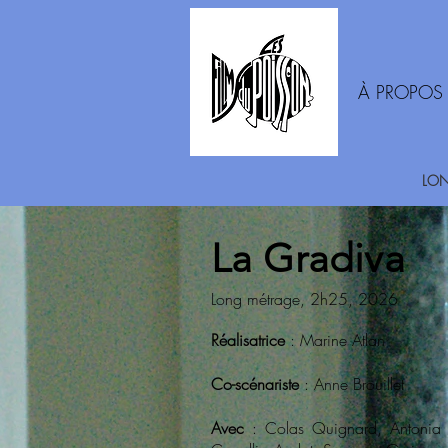
À PROPOS
LON
La Gradiva
Long métrage, 2h25, 2026
Réalisatrice
: Marine Atlan
Co-scénariste
: Anne Brouillet
Avec
: Colas Quignard, Antonia B