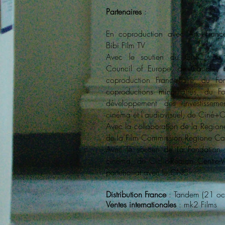
Partenaires
:
En coproduction avec Arte Fran
Bibi Film TV
Avec le soutien du CNC, de 
Council of Europe, de Canal+,
coproduction France-Italie, du F
coproductions minoritaires, du F
développement des investissem
cinéma et l'audiovisuel, de Ciné
Avec la collaboration de la Regi
de la Film Commission Regione C
Avec le soutien de La Fondation
cinéma, de Ciclic-Région Centre-Va
partenariat avec le CNC
Distribution France
: Tandem (21 oc
Ventes internationales
: mk2 Films