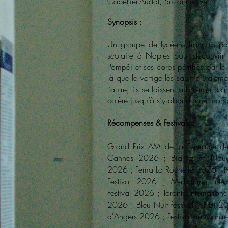
Capellier-Audat, Suzanne Gerin
Synopsis
:
Un groupe de lycéens français pa
scolaire à Naples pour découvrir 
Pompéi et ses corps pétrifiés par le
là que le vertige les saisit brutaleme
l’autre, ils se laissent submerger par
colère jusqu’à s’y abandonner com
Récompenses & Festivals
:
Grand Prix AMI de la Semaine de 
Cannes 2026 ; Biarritz FF Nouv
2026 ; Fema La Rochelle 2026 ; N
Festival 2026 ; Melbourne Intern
Festival 2026 ; Toronto International
2026 ; Bleu Nuit festival (FIFIB) 20
d'Angers 2026 ; Festival de Montr