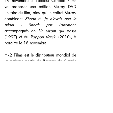
19 novembre et l’éditeur Carlotta Films 
va proposer une édition Blu-ray DVD 
unitaire du film, ainsi qu’un coffret Blu-ray 
combinant 
Shoah
 et 
Je n’avais que le 
néant - Shoah par Lanzmann
accompagnés de 
Un vivant qui passe
(1997) et du
 Rapport Karski
 (2010), à 
paraître le 18 novembre.
mk2 Films est le distributeur mondial de 
la majeure partie de l'œuvre de Claude 
Lanzmann, incluant ses films 
Shoah 
(1985),
 Un vivant qui passe
 (1997), ou 
encore 
Le Rapport Karski 
(2010).
ARTE va proposer le film 
Shoah 
sur sa 
plateforme 
arte.tv
 à partir du 19 
novembre, parallèlement à la diffusion de 
Je n’avais que le néant - Shoah par 