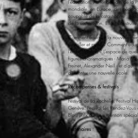
l’éducation. Au lendemain de la 
mondiale, en Europe, des pédago
coupable de la catastrophe : l’éco
de la soumission. Il faut construire
Comment éduquer la nouvelle gén
surveiller et punir ? Comment édu
l’émancipation ? L’espace de que
figures charismatiques - Maria Mon
Freinet, Alexander Neill - et d’autre
d’inventer une nouvelle école.
:
Récompenses & festivals
Festival de La Rochelle. Festival Hi
Genève. Festival Les Rendez-Vous d
Blois (Prix du jury, mention spécial
:
Partenaires