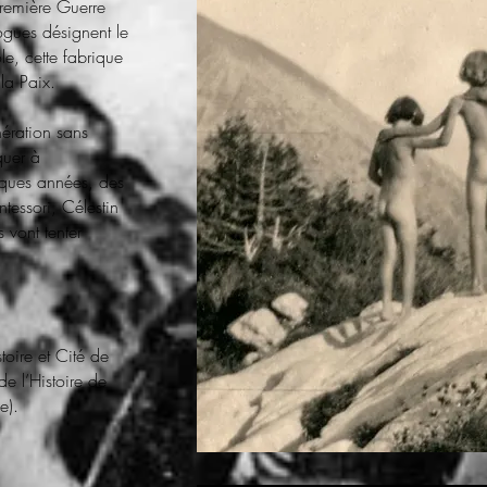
Première Guerre
gues désignent le
le, cette fabrique
 la Paix.
ération sans
quer à
lques années, des
tessori, Célestin
s vont tenter
stoire et Cité de
e l’Histoire de
e).