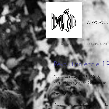
À PROPOS
LONGS MÉTRAGES
DOCUMENTAIRE
Révolution école 
Documentaire, 1h25, 2016
Réalisatrice : Joanna Grudzinska
:
Résumé
C’est l’histoire d’une révolution de