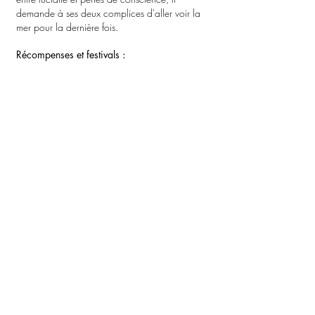
demande à ses deux complices d'aller voir la
mer pour la dernière fois.
Récompenses et festivals
:
Prix Italia 2002 - Prix du Jury, Prix Europa, Berlin
- Festival de la Rochelle - Festival de Clermont-
Ferrand 2003 - Montréal: Prends ça court !
(Québec) 2003 - Festival de Nice: C'est trop
court !
Partenaires:
Arte France, le Centre Georges Pompidou, le
Thécif, le CNC (DICREAM & COSIP)
Partager
Les Films du Poisson
54 rue René Boulanger
75010 Paris