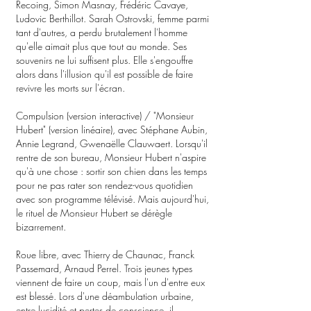
Recoing, Simon Masnay, Frédéric Cavaye,
Ludovic Berthillot. Sarah Ostrovski, femme parmi
tant d'autres, a perdu brutalement l'homme
qu'elle aimait plus que tout au monde. Ses
souvenirs ne lui suffisent plus. Elle s'engouffre
alors dans l'illusion qu'il est possible de faire
revivre les morts sur l'écran.
Compulsion (version interactive) / "Monsieur
Hubert" (version linéaire), avec Stéphane Aubin,
Annie Legrand, Gwenaëlle Clauwaert. Lorsqu'il
rentre de son bureau, Monsieur Hubert n'aspire
qu'à une chose : sortir son chien dans les temps
pour ne pas rater son rendez-vous quotidien
avec son programme télévisé. Mais aujourd'hui,
le rituel de Monsieur Hubert se dérègle
bizarrement.
Roue libre, avec Thierry de Chaunac, Franck
Passemard, Arnaud Perrel. Trois jeunes types
viennent de faire un coup, mais l'un d'entre eux
est blessé. Lors d'une déambulation urbaine,
entre lucidité et pertes de conscience, il